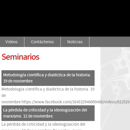
Videos
Contáctenos
Noticias
Seminarios
Metodología científica y dialéctica de la historia.
19 de noviembre
Metodología científica y dialéctica de la historia. 19
de
noviembre
https://www.facebook.com/164532946890406/videos/812029
La pérdida de criticidad y la ideologización del
marxismo. 12 de noviembre.
La pérdida de criticidad y la ideologización del