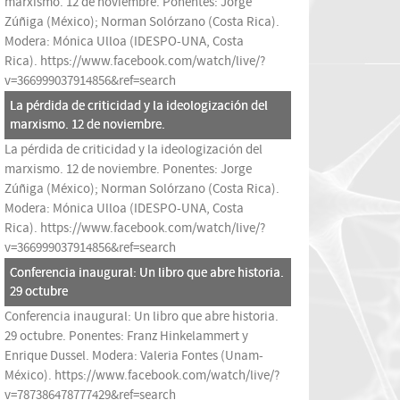
marxismo. 12 de noviembre. Ponentes: Jorge
Zúñiga (México); Norman Solórzano (Costa Rica).
Modera: Mónica Ulloa (IDESPO-UNA, Costa
Rica).
https://www.facebook.com/watch/live/?
v=366999037914856&ref=search
La pérdida de criticidad y la ideologización del
marxismo. 12 de noviembre.
La pérdida de criticidad y la ideologización del
marxismo. 12 de noviembre. Ponentes: Jorge
Zúñiga (México); Norman Solórzano (Costa Rica).
Modera: Mónica Ulloa (IDESPO-UNA, Costa
Rica).
https://www.facebook.com/watch/live/?
v=366999037914856&ref=search
Conferencia inaugural: Un libro que abre historia.
29 octubre
Conferencia inaugural: Un libro que abre historia.
29 octubre. Ponentes: Franz Hinkelammert y
Enrique Dussel. Modera: Valeria Fontes (Unam-
México).
https://www.facebook.com/watch/live/?
v=787386478777429&ref=search