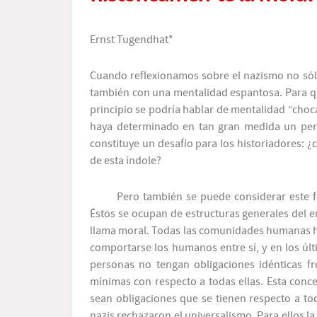
Ernst Tugendhat
*
Cuando reflexionamos sobre el nazismo no só
también con una mentalidad espantosa. Para q
principio se podría hablar de mentalidad “choca
haya determinado en tan gran medida un perí
constituye un desafío para los historiadores: 
de esta índole?
Pero también se puede considerar este f
Éstos se ocupan de estructuras generales del 
llama moral. Todas las comunidades humanas h
comportarse los humanos entre sí, y en los ú
personas no tengan obligaciones idénticas fr
mínimas con respecto a todas ellas. Esta conc
sean obligaciones que se tienen respecto a t
nazis rechazaron el universalismo. Para ellos la 