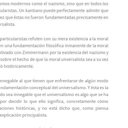
rismos modernos como el nazismo, sino que en todos los
cularistas. Un kantiano puede perfectamente admitir que
a vez que éstas no fueron fundamentadas precisamente en
rsalista.
particularistas refuten con su mera existencia a la moral
a en una fundamentación filosófica inmanente de la moral
motivado con Zimmermann por la existencia del nazismo y
r sobre el hecho de que la moral unversalista sea a su vez
ió históricamente.
able al que tienen que enfrentarse de algún modo
undamentación conceptual del universalismo. Y ésta es la
do sea innegable que el universalismo es algo que se ha
or decidir lo que ello significa, concretamente cómo
aciones históricas, y no está dicho que, como piensa
plicación principalista.