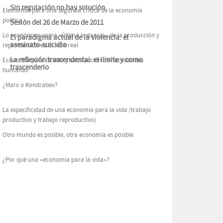
Sin regulación no hay solución
Elementos para una segunda crítica de la economía
política.
Sesión del 26 de Marzo de 2011
Lo económico como «última instancia» de la producción y
El paradigma actual de la violencia: el
asesinato-suicidio
reproducción de la vida real
La reflexión trascendental: el límite y como
Economía para la vida y satisfacción de necesidades
trascenderlo
humanas
¿Marx o Kondratiev?
La especificidad de una economía para la vida (trabajo
productivo y trabajo reproductivo)
Otro mundo es posible, otra economía es posible.
¿Por qué una «economía para la vida»?