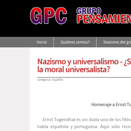
Inicio
Quiénes somos?
Sesiones del g
Nazismo y universalismo - ¿S
la moral universalista?
Categoría:
Español
Homenaje a Ernst Tu
Ernst Tugendhat es sin duda uno de los filós
habla española y portuguesa. Aquí sólo recor