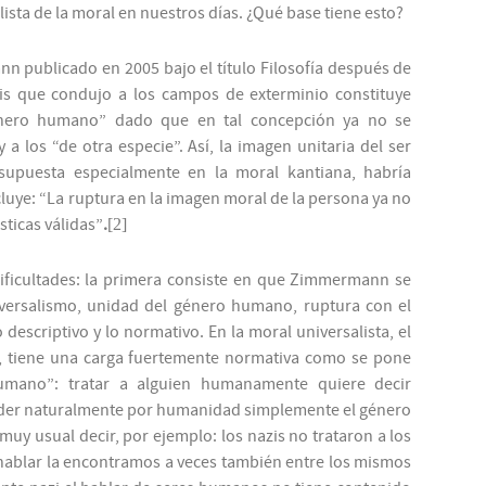
sta de la moral en nuestros días. ¿Qué base tiene esto?
nn publicado en 2005 bajo el título
Filosofía después de
is que condujo a los campos de exterminio constituye
nero humano” dado que en tal concepción ya no se
 los “de otra especie”. Así, la imagen unitaria del ser
puesta especialmente en la moral kantiana, habría
ye: “La ruptura en la imagen moral de la persona ya no
sticas válidas”
.
[2]
ificultades: la primera consiste en que Zimmermann se
versalismo, unidad del género humano, ruptura con el
descriptivo y lo normativo. En la moral universalista, el
, tiene una carga fuertemente normativa como se pone
humano”: tratar a alguien humanamente quiere decir
der naturalmente por humanidad simplemente el género
muy usual decir, por ejemplo: los nazis no trataron a los
hablar la encontramos a veces también entre los mismos