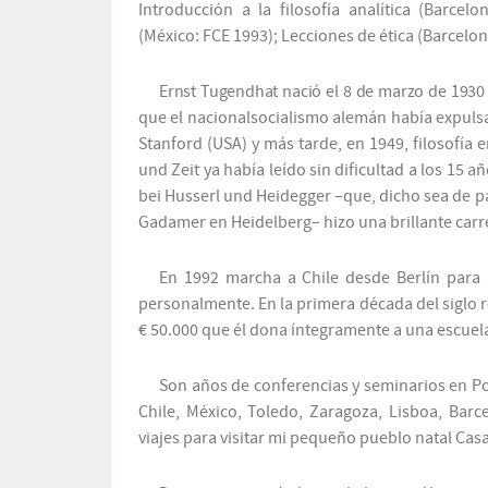
Introducción a la filosofía analítica
(Bar­celo
(México: FCE 1993);
Lecciones de ética
(Barcelon
Ernst Tugendhat nació el 8 de marzo de 1930
que el nacionalsocialismo alemán había expulsado
Stanford (USA) y más tarde, en 1949, filosofía
und Zeit
ya había leído sin dificultad a los 15 a
bei Husserl und Heidegger
–que, dicho sea de pa
Gadamer en Heidelberg– hizo una brillante car
En 1992 marcha a Chile desde Berlín par
personalmente. En la primera década del siglo r
€ 50.000 que él dona íntegramente a una escuela
Son años de conferencias y seminarios en Po
Chile, México, Toledo, Zaragoza, Lisboa, Barc
viajes para visitar mi pequeño pueblo natal Ca