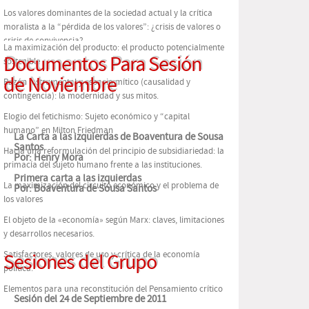
Los valores dominantes de la sociedad actual y la crítica
moralista a la “pérdida de los valores”: ¿crisis de valores o
crisis de convivencia?
La maximización del producto: el producto potencialmente
Documentos Para Sesión
sostenible
de Noviembre
Razón instrumental y espacio mítico (causalidad y
contingencia): la modernidad y sus mitos.
Elogio del fetichismo: Sujeto económico y “capital
humano” en Milton Friedman
La Carta a las izquierdas de Boaventura de Sousa
Santos
Hacia una reformulación del principio de subsidiariedad: la
Por: Henry Mora
primacía del sujeto humano frente a las instituciones.
Primera carta a las izquierdas
La maximización del circuito económico y el problema de
Por: Boaventura de Sousa Santos
los valores
El objeto de la «economía» según Marx: claves, limitaciones
y desarrollos necesarios.
Satisfactores, valores de uso y crítica de la economía
Sesiones del Grupo
política.
Elementos para una reconstitución del Pensamiento crítico
Sesión del 24 de Septiembre de 2011