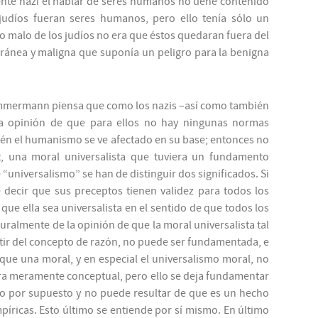
nte nazi el hablar de seres humanos no tiene contenido
judíos fueran seres humanos, pero ello tenía sólo un
lo malo de los judíos no era que éstos quedaran fuera del
ránea y maligna que suponía un peligro para la benigna
mermann piensa que como los nazis –así como también
la opinión de que para ellos no hay ningunas normas
ién el humanismo se ve afectado en su base; entonces no
, una moral universalista que tuviera un fundamento
“universalismo” se han de distinguir dos significados. Si
e decir que sus preceptos tienen validez para todos los
ue ella sea universalista en el sentido de que todos los
almente de la opinión de que la moral universalista tal
ir del concepto de razón, no puede ser fundamentada, e
que una moral, y en especial el universalismo moral, no
 meramente conceptual, pero ello se deja fundamentar
ado por supuesto y no puede resultar de que es un hecho
íricas. Esto último se entiende por sí mismo. En último