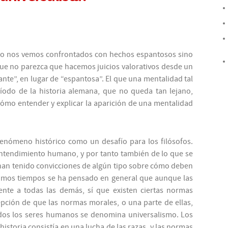
lo nos vemos confrontados con hechos espantosos sino
ue no parezca que hacemos juicios valorativos desde un
nte”, en lugar de “espantosa”. El que una mentalidad tal
odo de la historia alemana, que no queda tan lejano,
¿cómo entender y explicar la aparición de una mentalidad
enómeno histórico como un desafío para los filósofos.
entendimiento humano, y por tanto también de lo que se
an tenido convicciones de algún tipo sobre cómo deben
ltimos tiempos se ha pensado en general que aunque las
ente a todas las demás, sí que existen ciertas normas
epción de que las normas morales, o una parte de ellas,
odos los seres humanos se denomina universalismo. Los
historia consistía en una lucha de las razas, y las normas