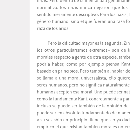
nazis. Pero dentro de la mentalidad genuiname
normativo: los nazis nunca negaron que los 
sentido meramente descriptivo. Para los nazis, 
género humano, sino el que fueran una raza fo
raza de los arios.
Pero la dificultad mayor es la segunda. Zim
los otros particularismos extremos– son de 
morales respecto a gente de otra especie, tamb
podría haber, como por ejemplo piensa Kant
basado en principios. Pero también al hablar de 
se llama a una moral universalista, ello quier
seres humanos, pero no significa naturalmente q
humanos acepten esa moral. Uno puede ser natur
como la fundamenta Kant, concretamente a part
incluso se puede ser también de la opinión de 
puede ser en absoluto fundamentado de manera
a su vez sólo en principio, tiene que ser ya d
empírico el que existan también morales no-emp