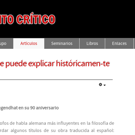
rupo
Artículos
Seminarios
Libros
Enlaces
e puede explicar históricamen-te
gendhat en su 90 aniversario
ofos de habla alemana más influyentes en la filosofía de
dar algunos títulos de su obra traducida al español: