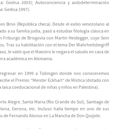
na: Gedisa 2003);
Autoconciencia y autodeterminación
a: Gedisa 1997).
 en Brno (República checa).
Desde el exilio venezolano al
 a su familia judía, pasó a estudiar filología clásica en
 en Friburgo de Brisgovia con Martin Heidegger, cuyo
Sein
ños. Tras su habilitación con el tema
Der Wahrheitsbegriff
so, le valió que el Maestro le negara el saludo en casa de
rera académica en Alemania.
a regresar en 1999 a Tübingen donde nos conoceremos
ecibe el
Premio “Meister Eckhart” de Mística
(dotado con
 laica coeducacional de niñas y niños en Palestina).
rto Alegre, Santa Maria (Rio Grande do Sul), Santiago de
elona, Gerona, etc. Incluso halla tiempo en uno de sus
sas de Fernando Alonso en La Mancha de Don Quijote.