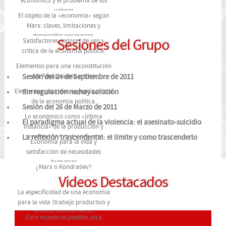
económico y el problema de los
valores
El objeto de la «economía» según
Marx: claves, limitaciones y
desarrollos necesarios.
Sesiones del Grupo
Satisfactores, valores de uso y
crítica de la economía política.
Elementos para una reconstitución
del Pensamiento crítico
Sesión del 24 de Septiembre de 2011
Elementos para una segunda crítica
Sin regulación no hay solución
de la economía política.
Sesión del 26 de Marzo de 2011
Lo económico como «última
El paradigma actual de la violencia: el asesinato-suicidio
instancia» de la producción y
reproducción de la vida real
La reflexión trascendental: el límite y como trascenderlo
Economía para la vida y
satisfacción de necesidades
humanas
¿Marx o Kondratiev?
Videos Destacados
La especificidad de una economía
para la vida (trabajo productivo y
trabajo reproductivo)
Otro mundo es posible, otra