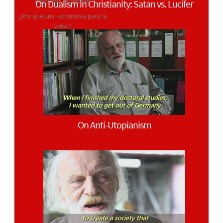
economía es posible.
On Dualism in Christianity: Satan vs. Lucifer
¿Por qué una «economía para la
vida»?
On Anti-Utopianism