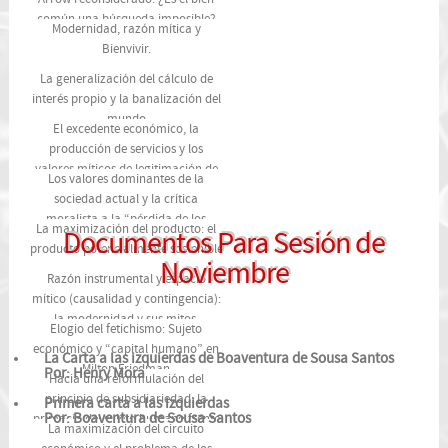
común una búsqueda imposible?
Modernidad, razón mítica y
Bienvivir.
La generalización del cálculo de
interés propio y la banalización del
mundo
El excedente económico, la
producción de servicios y los
valores míticos de legitimación de
Los valores dominantes de la
la apropiación.
sociedad actual y la crítica
moralista a la “pérdida de los
La maximización del producto: el
Documentos Para Sesión de
valores”: ¿crisis de valores o crisis
producto potencialmente sostenible
de convivencia?
Noviembre
Razón instrumental y espacio
mítico (causalidad y contingencia):
la modernidad y sus mitos.
Elogio del fetichismo: Sujeto
económico y “capital humano” en
La Carta a las izquierdas de Boaventura de Sousa Santos
Milton Friedman
Por: Henry Mora
Hacia una reformulación del
principio de subsidiariedad: la
Primera carta a las izquierdas
Por: Boaventura de Sousa Santos
primacía del sujeto humano frente
La maximización del circuito
a las instituciones.