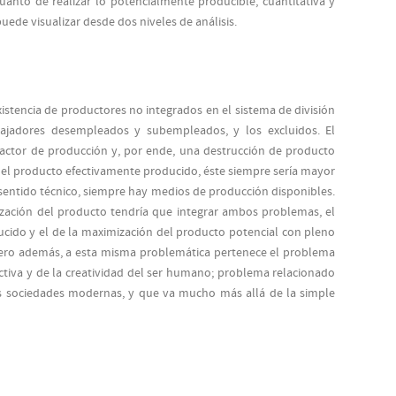
uanto de realizar lo potencialmente producible, cuantitativa y
puede visualizar desde dos niveles de análisis.
xistencia de productores no integrados en el sistema de división
rabajadores desempleados y subempleados, y los excluidos. El
factor de producción y, por ende, una destrucción de producto
 el producto efectivamente producido, éste siempre sería mayor
 sentido técnico, siempre hay medios de producción disponibles.
zación del producto tendría que integrar ambos problemas, el
cido y el de la maximización del producto potencial con pleno
 Pero además, a esta misma problemática pertenece el problema
uctiva y de la creatividad del ser humano; problema relacionado
las sociedades modernas, y que va mucho más allá de la simple