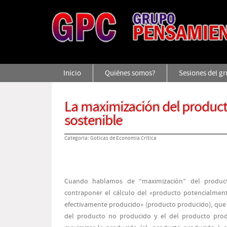
Inicio
Quiénes somos?
Sesiones del g
La maximización del product
sostenible
Categoría:
Goticas de Economía Crítica
Cuando hablamos de “maximización” del product
contraponer el cálculo del «producto potencialment
efectivamente producido» (producto producido), que e
del producto no producido y el del producto prod