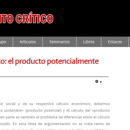
rupo
Artículos
Seminarios
Libros
Enlaces
o: el producto potencialmente
o social y de su respectivo cálculo económico, debemos
e sostenible» (producto potencial) y el cálculo del «producto
n parte es también el problema de diferenciar entre el cálculo
ucido. En esta línea de argumentación no se trata tanto de