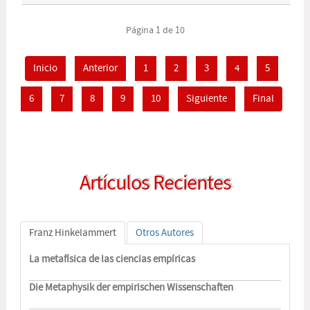
Página 1 de 10
Inicio
Anterior
1
2
3
4
5
6
7
8
9
10
Siguiente
Final
Artículos Recientes
Franz Hinkelammert
Otros Autores
La metafísica de las ciencias empíricas
Die Metaphysik der empirischen Wissenschaften