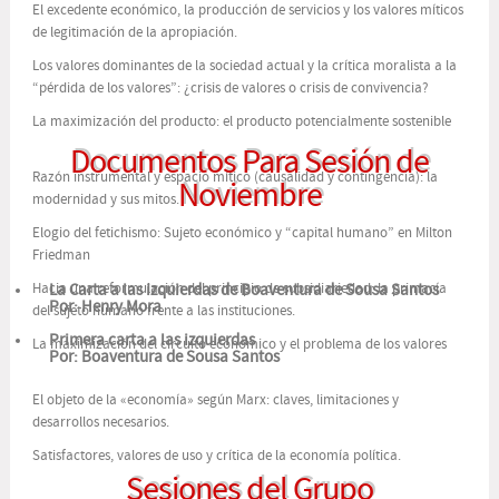
El excedente económico, la producción de servicios y los valores míticos
de legitimación de la apropiación.
Los valores dominantes de la sociedad actual y la crítica moralista a la
“pérdida de los valores”: ¿crisis de valores o crisis de convivencia?
La maximización del producto: el producto potencialmente sostenible
Documentos Para Sesión de
Razón instrumental y espacio mítico (causalidad y contingencia): la
Noviembre
modernidad y sus mitos.
Elogio del fetichismo: Sujeto económico y “capital humano” en Milton
Friedman
Hacia una reformulación del principio de subsidiariedad: la primacía
La Carta a las izquierdas de Boaventura de Sousa Santos
Por: Henry Mora
del sujeto humano frente a las instituciones.
Primera carta a las izquierdas
La maximización del circuito económico y el problema de los valores
Por: Boaventura de Sousa Santos
El objeto de la «economía» según Marx: claves, limitaciones y
desarrollos necesarios.
Satisfactores, valores de uso y crítica de la economía política.
Sesiones del Grupo