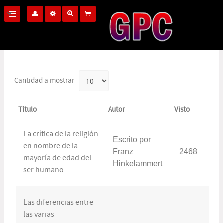
Cantidad a mostrar
Título
Autor
Visto
La crítica de la religión
Escrito por
en nombre de la
Franz
2468
mayoría de edad del
Hinkelammert
ser humano
Las diferencias entre
las varias