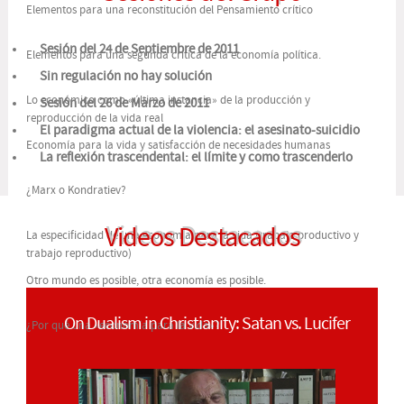
Elementos para una reconstitución del Pensamiento crítico
Sesión del 24 de Septiembre de 2011
Elementos para una segunda crítica de la economía política.
Sin regulación no hay solución
Lo económico como «última instancia» de la producción y
Sesión del 26 de Marzo de 2011
reproducción de la vida real
El paradigma actual de la violencia: el asesinato-suicidio
Economía para la vida y satisfacción de necesidades humanas
La reflexión trascendental: el límite y como trascenderlo
¿Marx o Kondratiev?
Videos Destacados
La especificidad de una economía para la vida (trabajo productivo y
trabajo reproductivo)
Otro mundo es posible, otra economía es posible.
On Dualism in Christianity: Satan vs. Lucifer
¿Por qué una «economía para la vida»?