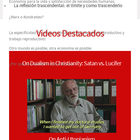
Economía para la vida y satisfacción de necesidades humanas
La reflexión trascendental: el límite y como trascenderlo
¿Marx o Kondratiev?
Videos Destacados
La especificidad de una economía para la vida (trabajo productivo y
trabajo reproductivo)
Otro mundo es posible, otra economía es posible.
On Dualism in Christianity: Satan vs. Lucifer
¿Por qué una «economía para la vida»?
On Anti-Utopianism