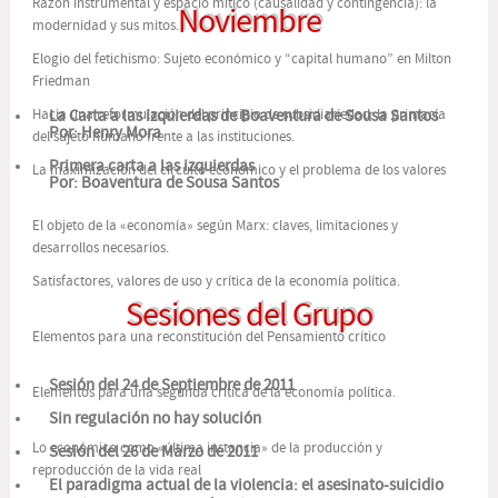
Razón instrumental y espacio mítico (causalidad y contingencia): la
Noviembre
modernidad y sus mitos.
Elogio del fetichismo: Sujeto económico y “capital humano” en Milton
Friedman
Hacia una reformulación del principio de subsidiariedad: la primacía
La Carta a las izquierdas de Boaventura de Sousa Santos
Por: Henry Mora
del sujeto humano frente a las instituciones.
Primera carta a las izquierdas
La maximización del circuito económico y el problema de los valores
Por: Boaventura de Sousa Santos
El objeto de la «economía» según Marx: claves, limitaciones y
desarrollos necesarios.
Satisfactores, valores de uso y crítica de la economía política.
Sesiones del Grupo
Elementos para una reconstitución del Pensamiento crítico
Sesión del 24 de Septiembre de 2011
Elementos para una segunda crítica de la economía política.
Sin regulación no hay solución
Lo económico como «última instancia» de la producción y
Sesión del 26 de Marzo de 2011
reproducción de la vida real
El paradigma actual de la violencia: el asesinato-suicidio