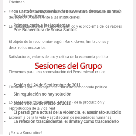
Friedman
Hacia una reformulación del principio de subsidiariedad: la primacía
La Carta a las izquierdas de Boaventura de Sousa Santos
Por: Henry Mora
del sujeto humano frente a las instituciones.
Primera carta a las izquierdas
La maximización del circuito económico y el problema de los valores
Por: Boaventura de Sousa Santos
El objeto de la «economía» según Marx: claves, limitaciones y
desarrollos necesarios.
Satisfactores, valores de uso y crítica de la economía política.
Sesiones del Grupo
Elementos para una reconstitución del Pensamiento crítico
Sesión del 24 de Septiembre de 2011
Elementos para una segunda crítica de la economía política.
Sin regulación no hay solución
Lo económico como «última instancia» de la producción y
Sesión del 26 de Marzo de 2011
reproducción de la vida real
El paradigma actual de la violencia: el asesinato-suicidio
Economía para la vida y satisfacción de necesidades humanas
La reflexión trascendental: el límite y como trascenderlo
¿Marx o Kondratiev?