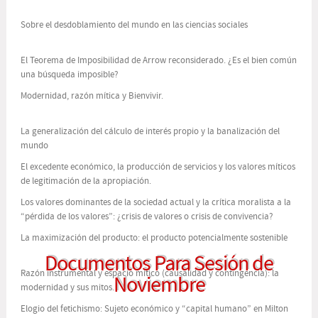
Sobre el desdoblamiento del mundo en las ciencias sociales
El Teorema de Imposibilidad de Arrow reconsiderado. ¿Es el bien común
una búsqueda imposible?
Modernidad, razón mítica y Bienvivir.
La generalización del cálculo de interés propio y la banalización del
mundo
El excedente económico, la producción de servicios y los valores míticos
de legitimación de la apropiación.
Los valores dominantes de la sociedad actual y la crítica moralista a la
“pérdida de los valores”: ¿crisis de valores o crisis de convivencia?
La maximización del producto: el producto potencialmente sostenible
Documentos Para Sesión de
Razón instrumental y espacio mítico (causalidad y contingencia): la
Noviembre
modernidad y sus mitos.
Elogio del fetichismo: Sujeto económico y “capital humano” en Milton