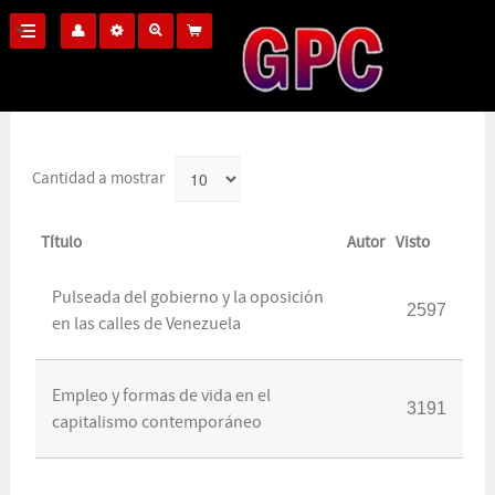
Cantidad a mostrar
Título
Autor
Visto
Pulseada del gobierno y la oposición
2597
en las calles de Venezuela
Empleo y formas de vida en el
3191
capitalismo contemporáneo