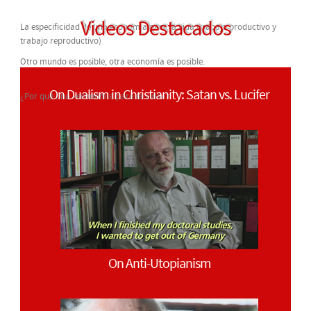
Videos Destacados
La especificidad de una economía para la vida (trabajo productivo y
trabajo reproductivo)
Otro mundo es posible, otra economía es posible.
On Dualism in Christianity: Satan vs. Lucifer
¿Por qué una «economía para la vida»?
On Anti-Utopianism