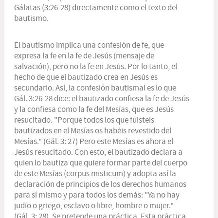
Gálatas (3:26-28) directamente como el texto del
bautismo.
El bautismo implica una confesión de fe, que
expresa la fe en la
fe de Jesús
(mensaje de
salvación), pero no la
fe en Jesús
. Por lo tanto, el
hecho de que el bautizado crea en Jesús es
secundario. Así, la confesión bautismal es lo que
Gál. 3:26-28 dice: el bautizado confiesa la fe de Jesús
y la confiesa como la fe del Mesías, que es Jesús
resucitado. "Porque todos los que fuisteis
bautizados en el Mesías os habéis revestido del
Mesías." (Gál. 3: 27) Pero este Mesías es ahora el
Jesús resucitado. Con esto, el bautizado declara a
quien lo bautiza que quiere formar parte del cuerpo
de este Mesías (
corpus misticum
) y adopta así la
declaración de principios de los derechos humanos
para sí mismo y para todos los demás: "Ya no hay
judío o griego, esclavo o libre, hombre o mujer."
(Gál. 3: 28). Se pretende una práctica. Esta práctica