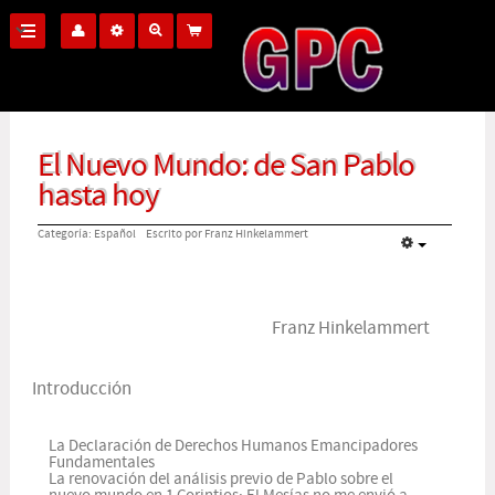
El Nuevo Mundo: de San Pablo
hasta hoy
Categoría:
Español
Escrito por Franz Hinkelammert
Franz Hinkelammert
Introducción
La Declaración de Derechos Humanos Emancipadores
Fundamentales
La renovación del análisis previo de Pablo sobre el