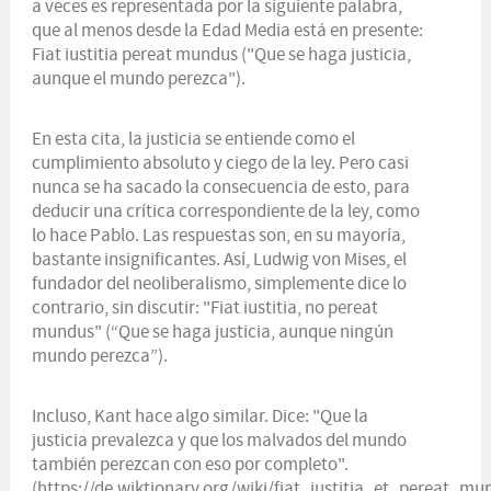
a veces es representada por la siguiente palabra,
que al menos desde la Edad Media está en presente:
Fiat iustitia pereat mundus
("Que se haga justicia,
aunque el mundo perezca").
En esta cita, la justicia se entiende como el
cumplimiento absoluto y ciego de la ley. Pero casi
nunca se ha sacado la consecuencia de esto, para
deducir una crítica correspondiente de la ley, como
lo hace Pablo. Las respuestas son, en su mayoría,
bastante insignificantes. Así, Ludwig von Mises, el
fundador del neoliberalismo, simplemente dice lo
contrario, sin discutir: "
Fiat iustitia, no pereat
mundus
" (“Que se haga justicia, aunque ningún
mundo perezca”).
Incluso, Kant hace algo similar. Dice: "Que la
justicia prevalezca y que los malvados del mundo
también perezcan con eso por completo".
(
https://de.wiktionary.org/wiki/fiat_iustitia_et_pereat_mu