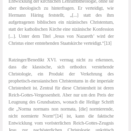
Entwicklung der kirchlichen Lehramtstheologie, ohne sie
aber theologisch zu hinterfragen. Er verteidigt, wie
Hermann Häring feststellt, „[...] statt des ihm
aufgetragenen biblischen ein nizänisches Christentum,
statt der katholischen Kirche eine nizänische Konfession
[...]. Unter dem Titel ‚Jesus von Nazareth’ wird der
Christus einer entstehenden Staatskirche verteidigt.“
[13]
Ratzinger/Benedikt XVI. vermag nicht zu erkennen,
dass die klassische, sich orthodox verstehende
Christologie, ein Produkt der Verkehrung des
prophetisch-messianischen Christentums in die imperiale
Christenheit ist. Zentral für diese Christenheit ist deren
Reich-Gottes-Vergessenheit. Aber nur um den Preis der
Leugnung des Grundsatzes, wonach die Heilige Schrift
die „Norma normans non normata, [die] normierende,
nicht normierte Norm“
[14]
ist, kann die faktische
Entwicklung vom vorösterlichen Reich-Gottes-Zeugnis
Jesu zur nachösterlichen Christologie unkritisch