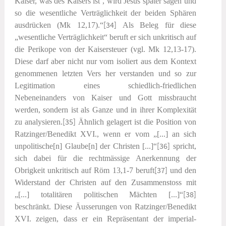
Kaiser, was des Kaisers ist’, wird Jesus später sagen und
so die wesentliche Verträglichkeit der beiden Sphären
ausdrücken (Mk 12,17).“
[34]
Als Beleg für diese
„wesentliche Verträglichkeit“ beruft er sich unkritisch auf
die Perikope von der Kaisersteuer (vgl. Mk 12,13-17).
Diese darf aber nicht nur vom isoliert aus dem Kontext
genommenen letzten Vers her verstanden und so zur
Legitimation eines schiedlich-friedlichen
Nebeneinanders von Kaiser und Gott missbraucht
werden, sondern ist als Ganze und in ihrer Komplexität
zu analysieren.
[35]
Ähnlich gelagert ist die Position von
Ratzinger/Benedikt XVI., wenn er vom „[...] an sich
unpolitische[n] Glaube[n] der Christen [...]“
[36]
spricht,
sich dabei für die rechtmässige Anerkennung der
Obrigkeit unkritisch auf Röm 13,1-7 beruft
[37]
und den
Widerstand der Christen auf den Zusammenstoss mit
„[...] totalitären politischen Mächten [...]“
[38]
beschränkt. Diese Äusserungen von Ratzinger/Benedikt
XVI. zeigen, dass er ein Repräsentant der imperial-