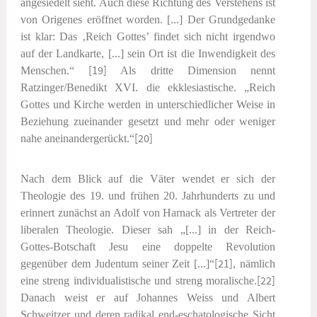
angesiedelt sieht. Auch diese Richtung des Verstehens ist
von Origenes eröffnet worden. [...] Der Grundgedanke
ist klar: Das ‚Reich Gottes’ findet sich nicht irgendwo
auf der Landkarte, [...] sein Ort ist die Inwendigkeit des
Menschen.“
[19]
Als dritte Dimension nennt
Ratzinger/Benedikt XVI. die
ekklesiastische
. „Reich
Gottes und Kirche werden in unterschiedlicher Weise in
Beziehung zueinander gesetzt und mehr oder weniger
nahe aneinandergerückt.“
[20]
Nach dem Blick auf die Väter wendet er sich der
Theologie des 19. und frühen 20. Jahrhunderts zu und
erinnert zunächst an Adolf von Harnack als Vertreter der
liberalen Theologie. Dieser sah „[...] in der Reich-
Gottes-Botschaft Jesu eine doppelte Revolution
gegenüber dem Judentum seiner Zeit [...]“
[21]
, nämlich
eine streng individualistische und streng moralische.
[22]
Danach weist er auf Johannes Weiss und Albert
Schweitzer und deren radikal end-eschatologische Sicht