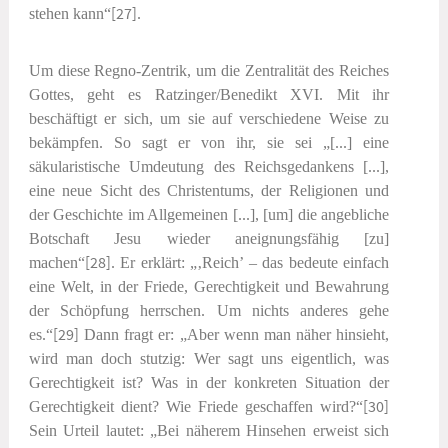
stehen kann“
[27]
.
Um diese Regno-Zentrik, um die Zentralität des Reiches
Gottes, geht es Ratzinger/Benedikt XVI. Mit ihr
beschäftigt er sich, um sie auf verschiedene Weise zu
bekämpfen. So sagt er von ihr, sie sei „[...] eine
säkularistische Umdeutung des Reichsgedankens [...],
eine neue Sicht des Christentums, der Religionen und
der Geschichte im Allgemeinen [...], [um] die angebliche
Botschaft Jesu wieder aneignungsfähig [zu]
machen“
[28]
. Er erklärt: „‚Reich’ – das bedeute einfach
eine Welt, in der Friede, Gerechtigkeit und Bewahrung
der Schöpfung herrschen. Um nichts anderes gehe
es.“
[29]
Dann fragt er: „Aber wenn man näher hinsieht,
wird man doch stutzig: Wer sagt uns eigentlich, was
Gerechtigkeit ist? Was in der konkreten Situation der
Gerechtigkeit dient? Wie Friede geschaffen wird?“
[30]
Sein Urteil lautet: „Bei näherem Hinsehen erweist sich