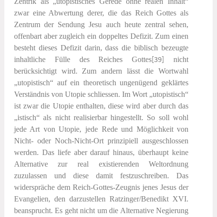
Zentrik als „utopistisches Gerede ohne realen Inhalt“
zwar eine Abwertung derer, die das Reich Gottes als
Zentrum der Sendung Jesu auch heute zentral sehen,
offenbart aber zugleich ein doppeltes Defizit. Zum einen
besteht dieses Defizit darin, dass die biblisch bezeugte
inhaltliche Fülle des Reiches Gottes
[39]
nicht
berücksichtigt wird. Zum andern lässt die Wortwahl
„utopistisch“ auf ein theoretisch ungenügend geklärtes
Verständnis von Utopie schliessen. Im Wort „utopistisch“
ist zwar die Utopie enthalten, diese wird aber durch das
„istisch“ als nicht realisierbar hingestellt. So soll wohl
jede Art von Utopie, jede Rede und Möglichkeit von
Nicht- oder Noch-Nicht-Ort prinzipiell ausgeschlossen
werden. Das liefe aber darauf hinaus, überhaupt keine
Alternative zur real existierenden Weltordnung
zuzulassen und diese damit festzuschreiben. Das
widerspräche dem Reich-Gottes-Zeugnis jenes Jesus der
Evangelien, den darzustellen Ratzinger/Benedikt XVI.
beansprucht. Es geht nicht um die Alternative Negierung