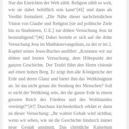
Nur das Einrichten der Welt zählt. Religion zählt so weit,
wie sie dabei behilflich sein kann“
[45]
und dann als
Verdikt formuliert: „Die Nähe dieser nachchristlichen
Vision von Glaube und Religion [sie auf politische Ziele
hin zu finalisieren, U.E.] zur dritten Versuchung Jesu ist
beunruhigend.“
[46]
Dabei bezieht er sich auf die dritte
Versuchung Jesu im Matthäusevangelium, zu der er im 2.
Kapitel seines Jesus-Buches ausführt: „Kommen wir zur
dritten und letzten Versuchung, dem Höhepunkt der
ganzen Geschichte. Der Teufel führt den Herrn visionär
auf einen hohen Berg. Er zeigt ihm alle Königreiche der
Erde und deren Glanz und bietet ihm das Weltkönigtum
an. Ist das nicht genau die Sendung des Menschen? Soll
er nicht der Weltkönig sein, der die ganze Erde in einem
grossen Reich des Friedens und des Wohlstandes
vereinigt?“
[47]
Durchaus kirchenkritisch erklärt er dann
zu dieser Versuchung: „Ihr wahrer Gehalt wird sichtbar,
wenn wir sehen, wie sie die Geschichte hindurch immer
neue Gestalt annimmt. Das christliche Kaisertum