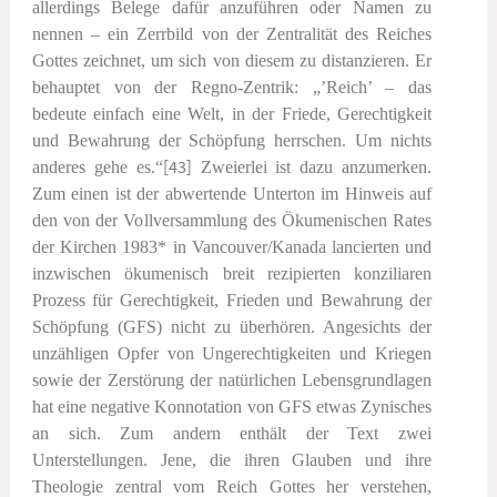
allerdings Belege dafür anzuführen oder Namen zu
nennen – ein Zerrbild von der Zentralität des Reiches
Gottes zeichnet, um sich von diesem zu distanzieren. Er
behauptet von der Regno-Zentrik: „’Reich’ – das
bedeute einfach eine Welt, in der Friede, Gerechtigkeit
und Bewahrung der Schöpfung herrschen. Um nichts
anderes gehe es.“
[43]
Zweierlei ist dazu anzumerken.
Zum einen ist der abwertende Unterton im Hinweis auf
den von der Vollversammlung des Ökumenischen Rates
der Kirchen 1983* in Vancouver/Kanada lancierten und
inzwischen ökumenisch breit rezipierten konziliaren
Prozess für Gerechtigkeit, Frieden und Bewahrung der
Schöpfung (GFS) nicht zu überhören. Angesichts der
unzähligen Opfer von Ungerechtigkeiten und Kriegen
sowie der Zerstörung der natürlichen Lebensgrundlagen
hat eine negative Konnotation von GFS etwas Zynisches
an sich. Zum andern enthält der Text zwei
Unterstellungen. Jene, die ihren Glauben und ihre
Theologie zentral vom Reich Gottes her verstehen,