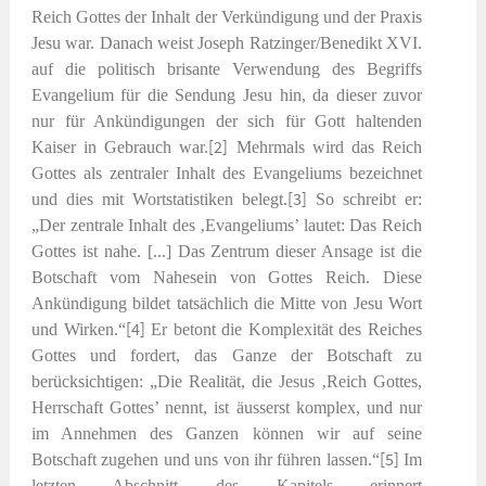
Reich Gottes der Inhalt der Verkündigung und der Praxis
Jesu war. Danach weist Joseph Ratzinger/Benedikt XVI.
auf die politisch brisante Verwendung des Begriffs
Evangelium
für die Sendung Jesu hin, da dieser zuvor
nur für Ankündigungen der sich für Gott haltenden
Kaiser in Gebrauch war.
[2]
Mehrmals wird das Reich
Gottes als zentraler Inhalt des Evangeliums bezeichnet
und dies mit Wortstatistiken belegt.
[3]
So schreibt er:
„Der zentrale Inhalt des ‚Evangeliums’ lautet: Das Reich
Gottes ist nahe. [...] Das Zentrum dieser Ansage ist die
Botschaft vom Nahesein von Gottes Reich. Diese
Ankündigung bildet tatsächlich die Mitte von Jesu Wort
und Wirken.“
[4]
Er betont die Komplexität des Reiches
Gottes und fordert, das Ganze der Botschaft zu
berücksichtigen: „Die Realität, die Jesus ‚Reich Gottes,
Herrschaft Gottes’ nennt, ist äusserst komplex, und nur
im Annehmen des Ganzen können wir auf seine
Botschaft zugehen und uns von ihr führen lassen.“
[5]
Im
letzten Abschnitt des Kapitels erinnert