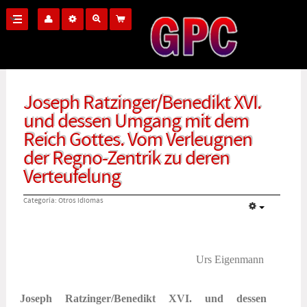
Joseph Ratzinger/Benedikt XVI.
und dessen Umgang mit dem
Reich Gottes. Vom Verleugnen
der Regno-Zentrik zu deren
Verteufelung
Categoría:
Otros idiomas
Urs Eigenmann
Joseph Ratzinger/Benedikt XVI. und dessen